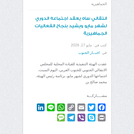
الجماهيرية
انتقالي ساه يعقد اجتماعه الدوري
لشهر مايو ويشيد بنجاح الفعاليات
الجماهيرية
كتب في :
مايو 17, 2026
في
اخبــار الجنوب
عقدت الهيئة التنفيذية للقيادة المحلية للمجلس
الانتقالي الجنوبي للجنوب العربي، اليوم السبت،
اجتماعها الدوري لشهر مايو، برئاسة رئيس الهيئة،
محمد صالح بن
مشــــاركـــة
LinkedIn
WhatsApp
Line
Copy
Email
Twitter
Facebook
Link
Message
Telegram
Viber
Skype
Print