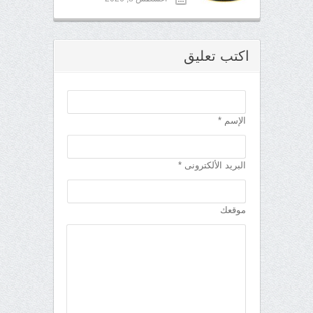
اكتب تعليق
الإسم *
البريد الألكترونى *
موقعك