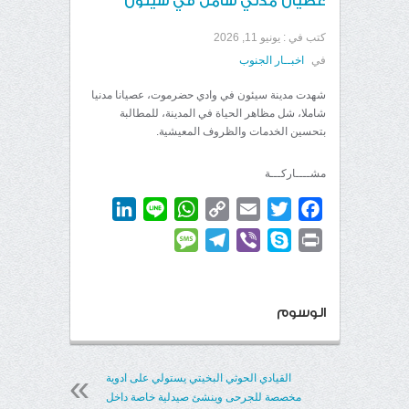
عصيان مدني شامل في سيئون
كتب في :
يونيو 11, 2026
في
اخبــار الجنوب
شهدت مدينة سيئون في وادي حضرموت، عصيانا مدنيا
شاملا، شل مظاهر الحياة في المدينة، للمطالبة
بتحسين الخدمات والظروف المعيشية.
مشــــاركـــة
LinkedIn
WhatsApp
Line
Copy
Email
Twitter
Facebook
Link
Message
Telegram
Viber
Skype
Print
الوسوم
القيادي الحوثي البخيتي يستولي على ادوية
مخصصة للجرحى وينشئ صيدلية خاصة داخل