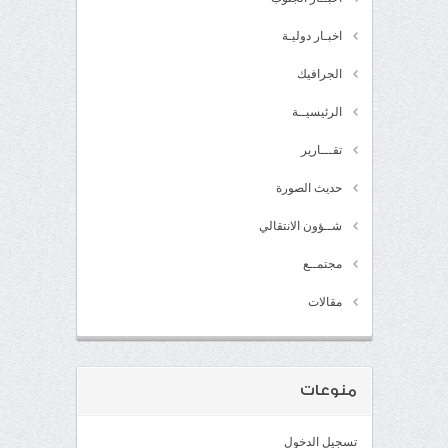
اخبـار دوليـة
الجرافيك
الرئيسيــة
تقـــارير
حديث الصورة
شــؤون الانتقالي
مجتمــع
مقالات
منوعات
تسجيل الدخول