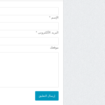
الإسم *
البريد الألكترونى *
موقعك
إرسال التعليق