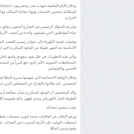
وخلال الأيام الماضية شهدت عدن وحضرموت احتجاجات
للمطالبة بتحسين الخدمات وإنهاء معاناة السكان مع ال
الحرارة.
ولم يعد السؤال الرئيسي في الشارع الجنوبي يتعلق بح
حياة المواطنين الذين يعيشون واحدة من أصعب الأزما
وتحولت قضية الكهرباء إلى عنوان رئيسي للغضب ا
الأساسية بعد أشهر طويلة من الوعود المتكررة التي لم
وتأتي هذه التطورات في ظل نفوذ سعودي واسع داخل م
بالمحافظات الجنوبية، الأمر الذي دفع كثيراً من المحت
الخدمي والاقتصادي.
وخلال الوقفة الاحتجاجية التي شهدتها مديرية المعلا 
المعيشي، كما طالبوا بالإفراج عن المعتقلين الذين جر
وأكد المحتجون أن الوعود المتكررة بشأن معالجة أزمة 
الطويلة للتيار الكهربائي وعدم ظهور نتائج ملموسة لل
غضب شعبي متصاعد
لمحطات التوليد، فإن الأزمة استمرت في التصاعد، ب
وفوة وديس المكلا.