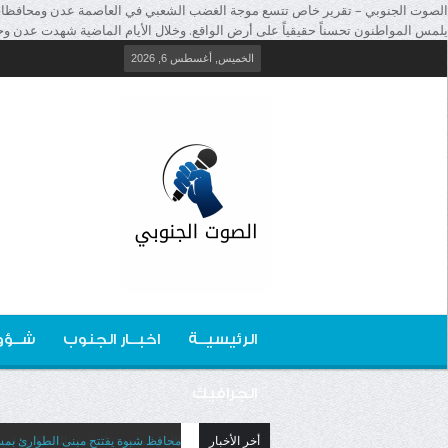
الصوت الجنوبي – تقرير خاص تتسع موجة الغضب الشعبي في العاصمة عدن ومحافظات جنو
يلمس المواطنون تحسناً حقيقياً على أرض الواقع. وخلال الأيام الماضية شهدت عدن و
الخميس, أغسطس 6, 2026
الرئيسيــة
اخبــار الجنوب
شــؤو
الجرافيك
أخر الأخبار
محافظ شبوة يفتتح مبنى الطوارئ بمس