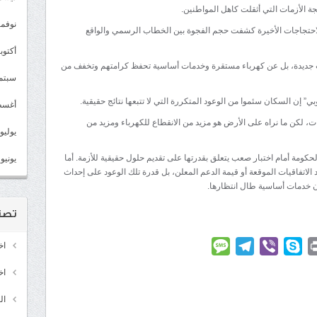
 الأزمات التي أثقلت كاهل المواطنين.
نوفمبر 2
احتجاجات الأخيرة كشفت حجم الفجوة بين الخطاب الرسمي والواقع
أكتوبر 2
يات جديدة، بل عن كهرباء مستقرة وخدمات أساسية تحفظ كرامتهم وتخفف من
سبتمبر 
” إن السكان سئموا من الوعود المتكررة التي لا تتبعها نتائج حقيقية.
أغسطس
، لكن ما نراه على الأرض هو مزيد من الانقطاع للكهرباء ومزيد من
يوليو 022
كومة أمام اختبار صعب يتعلق بقدرتها على تقديم حلول حقيقية للأزمة. أما
يونيو 2022
 الاتفاقيات الموقعة أو قيمة الدعم المعلن، بل قدرة تلك الوعود على إحداث
ون خدمات أساسية طال انتظارها.
تصن
Message
Telegram
Viber
Skype
Print
Linke
اخ
اخ
ال