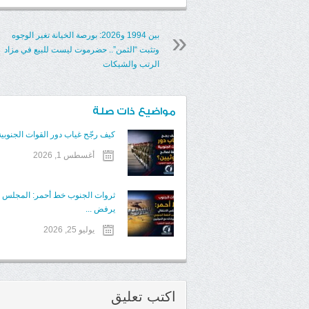
بين 1994 و2026: بورصة الخيانة تغير الوجوه
وتثبت “الثمن”.. حضرموت ليست للبيع في مزاد
الرتب والشيكات
مواضيع ذات صلة
كيف رجّح غياب دور القوات الجنوبية 
أغسطس 1, 2026
ثروات الجنوب خط أحمر: المجلس ال
يرفض ...
يوليو 25, 2026
اكتب تعليق