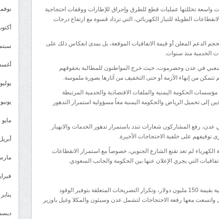
نوفمبر 4
 واسعة تخللتها عمليات قطع للطرق وإحراق للإطارات ووقفات احتجاجية
انقطاعات الطويلة للتيار الكهربائي، التي تزداد قسوة مع ارتفاع درجات
أكتوبر 4
جم الدعم المعلن أو قيمة الاتفاقيات الموقعة، بل بمدى انعكاس ذلك على
سبتمبر 
ت الخدمية منذ سنوات.
أغسطس
لشعبي في عدن وحضرموت، حيث خرج المواطنون للمطالبة بحقوقهم
 تتمكن من إنهاء الأزمة أو حتى التخفيف من آثارها بصورة ملموسة.
يوليو 024
ؤسسات الحكومة اليمنية والملفات الاقتصادية والخدمية المرتبطة
يونيو 2024
جين إلى تحميل الرياض والحكومة اليمنية معاً مسؤولية استمرار التدهور
مايو 2024
في عدن، رفع المشاركون شعارات تندد باستمرار تدهور الخدمات والانهيار
ى توقيفهم على خلفية الاحتجاجات الأخيرة.
أبريل 024
الكهرباء لم تعد تقنع الشارع الجنوبي، خصوصاً مع استمرار الانقطاعات
مارس 24
اتفاقيات التي يجري الإعلان عنها بين الحكومة والجانب السعودي.
فبراير 4
ورغم الإعلان عن اتفاقيات جديدة لتوريد مشتقات نفطية بقيمة 150 مليون دولار، وتكرار التصريحات المتعلقة بتوفير الوقود
يناير 2024
ل واتسعت معها رقعة الاحتجاجات لتشمل عدن وسيئون والمكلا وغيل باوزير
ديسمبر 