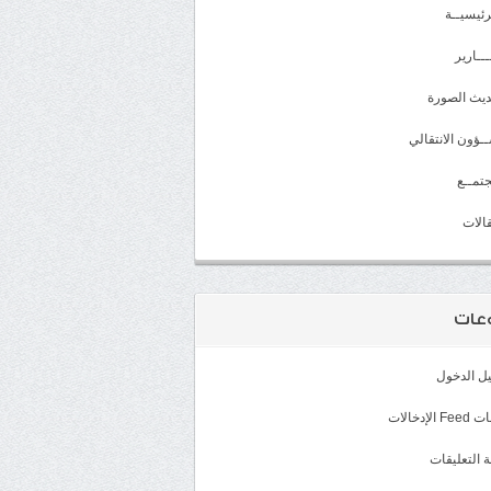
رئيسيــة
ـــارير
يث الصورة
ـؤون الانتقالي
تمــع
الات
عات
ل الدخول
الإدخالات
 التعليقات