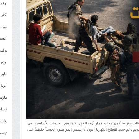
نوفمبر 5
أكتوبر 5
سبتمبر 
أغسطس
يوليو 025
يونيو 2025
مايو 2025
أبريل 025
مارس 25
فبراير 5
يناير 2025
جنوبية أخرى مع استمرار أزمة الكهرباء وتدهور الخدمات الأساسية، في
ديم دعم جديد لقطاع الكهرباء دون أن يلمس المواطنون تحسناً حقيقياً على
ديسمبر 