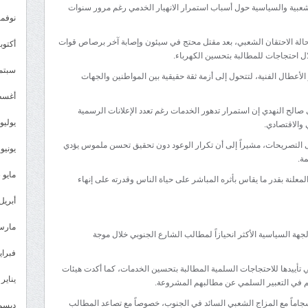
شعبية والسياسية حول أسباب استمرار الانهيار الخدمي رغم مرور سنوات
نوفمبر 3
الة الاحتقان الشعبي، بعد مقتل محتج في سيئون وإصابة آخر برصاص قوات
أكتوبر 3
ال احتجاجات للمطالبة بتحسين الكهرباء.
سبتمبر 
لأعطال الفنية، لتتحول إلى أزمة ثقة حقيقية بين المواطنين والجهات
أغسطس
صالح النهدي إن استمرار تدهور الخدمات رغم تعدد الإعلانات الرسمية
يوليو 023
والاقتصادي.
إلى التصريحات، مشيراً إلى أن تكرار الوعود دون تحقيق تحسن ملموس يؤدي
يونيو 2023
ة.
مايو 2023
لمعلنة بقدر ما يقاس بأثره المباشر على حياة الناس وقدرته على إنهاء
أبريل 023
مارس 23
لجهة السياسية الأكثر انحيازاً لمطالب الشارع الجنوبي خلال موجة
فبراير 3
ي تأييدها للاحتجاجات السلمية المطالبة بتحسين الخدمات، كما أكدت هيئات
يناير 2023
م في التعبير السلمي عن مطالبهم المشروعة.
اماً مع المزاج الشعبي السائد في الجنوب، خصوصاً مع تصاعد المطالب
ديسمبر 