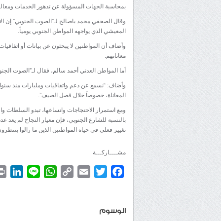
بمحاسبة الجهات المسؤولة عن تدهور الخدمات ومعالجة
وقال الصحفي محمد باصالح لـ”الصوت الجنوبي” إن ال
المعيشي الذي يواجهه المواطن الجنوبي يومياً.
وأضاف أن المواطنين لا يبحثون عن بيانات أو اتفاق
معاناتهم.
أما المواطن العدني أحمد سالم، فقال لـ”الصوت الجنوبي
وأضاف: “نسمع عن دعم واتفاقيات ومليارات منذ سنوات
المعاناة، خصوصاً خلال فصل الصيف”.
ومع استمرار الاحتجاجات واتساعها، تبدو السلطات والح
بالنسبة للشارع الجنوبي، فإن معيار النجاح لم يعد عدد
تغيير فعلي في حياة المواطنين الذين ما زالوا ينتظر
مشــــاركـــة
dIn
WhatsApp
Line
Copy
Email
Twitter
Facebook
Link
الوسوم