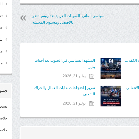
ال
سياسي ألماني: العقوبات الغربية ضد روسيا تضر
تق
بالاقتصاد ومستوى المعيشة
حد
شـ
مج
الكفة ...
المشهد السياسي في الجنوب بعد أحداث
مق
يناير.. ...
يوليو 31, 2026
انتقالي
تقرير | احتجاجات نقابات العمال والحراك
منو
الشعبي ...
يوليو 21, 2026
تسجي
خلاصات Feed 
خلاصة