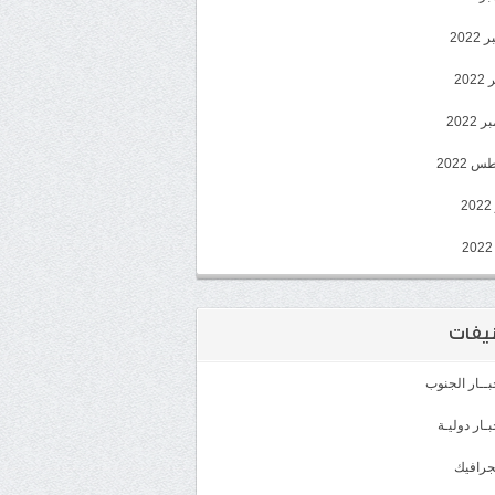
202
202
2022
 2022
2
يفات
بــار الجنوب
بـار دوليـة
جرافيك