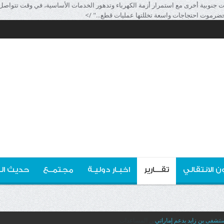
بية أخرى مع استمرار أزمة الكهرباء وتدهور الخدمات الأساسية، في وقت تتواصل في
حضرموت احتجاجات واسعة تخللتها عمليات قطع..." />
ن الانتقالي
تقـــارير
اخبـار دوليـة
مجتمــع
حديث ال
تشفى بن زايد بدعم إماراتي