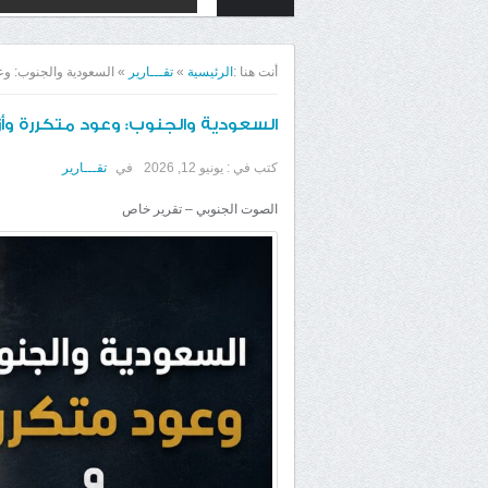
أنت هنا :
الرئيسية
»
تقـــارير
»
السعودية والجنوب: وع
السعودية والجنوب: وعود متكررة وأ
كتب في :
يونيو 12, 2026
في
تقـــارير
الصوت الجنوبي – تقرير خاص