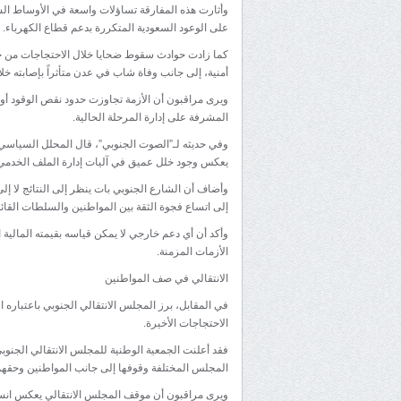
وأثارت هذه المفارقة تساؤلات واسعة في الأوساط ال
على الوعود السعودية المتكررة بدعم قطاع الكهرباء.
كما زادت حوادث سقوط ضحايا خلال الاحتجاجات من ح
أمنية، إلى جانب وفاة شاب في عدن متأثراً بإصابته خل
ويرى مراقبون أن الأزمة تجاوزت حدود نقص الوقود أو ا
المشرفة على إدارة المرحلة الحالية.
وفي حديثه لـ”الصوت الجنوبي”، قال المحلل السياسي 
يعكس وجود خلل عميق في آليات إدارة الملف الخدمي 
وأضاف أن الشارع الجنوبي بات ينظر إلى النتائج لا 
إلى اتساع فجوة الثقة بين المواطنين والسلطات القائم
وأكد أن أي دعم خارجي لا يمكن قياسه بقيمته المالية ا
الأزمات المزمنة.
الانتقالي في صف المواطنين
في المقابل، برز المجلس الانتقالي الجنوبي باعتباره ا
الاحتجاجات الأخيرة.
فقد أعلنت الجمعية الوطنية للمجلس الانتقالي الجنوب
المجلس المختلفة وقوفها إلى جانب المواطنين وحقه
ويرى مراقبون أن موقف المجلس الانتقالي يعكس انسج