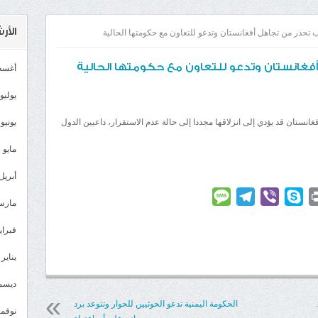
الأ
 تحذر من تجاهل أفغانستان وتدعو للتعاون مع حكومتها الحالية
أفغانستان وتدعو للتعاون مع حكومتها الحالية
أغسطس
يوليو 026
نستان قد يؤدي إلى انزلاقها مجددا إلى حالة عدم الاستقرار، داعيين الدول
يونيو 2026
مايو 2026
أبريل 026
Message
Telegram
Viber
Skype
Print
Linke
مارس 26
فبراير 6
يناير 2026
ديسمبر 
لرئيسي لـ IBA Pro 19..
الحكومة اليمنية تدعو الحوثيين للحوار وتتوعد برد
نوفمبر 5