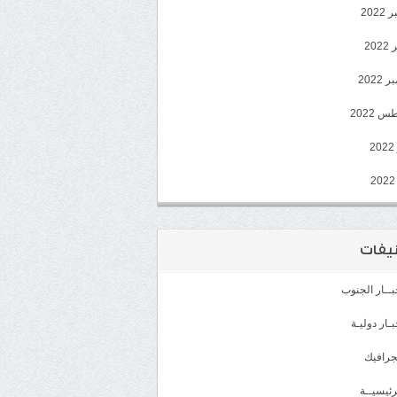
202
202
2022
 2022
2
يفات
بــار الجنوب
بـار دوليـة
جرافيك
رئيسيــة