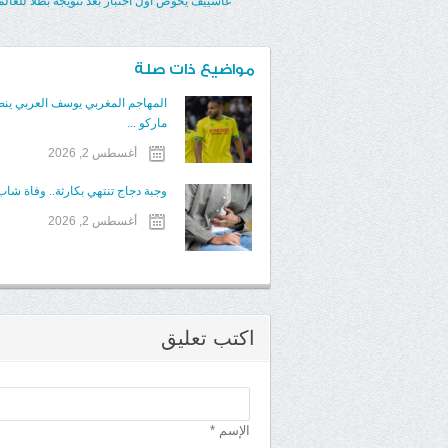
غاسييف يخوض أول اختبار بعد تتويجه بطلا للعالم
مواضيع ذات صلة
المهاجم المغربي يوسف العربي ينض
ماركو ...
أغسطس 2, 2026
وجبة دجاج تنتهي بكارثة.. وفاة شاب 
أغسطس 2, 2026
اكتب تعليق
الإسم *