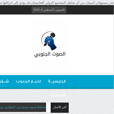
حذر مسؤولان أمميان من أن تجاهل المجتمع الدولي أفغانستان قد يؤدي إلى انزلاقها مجددا
الخميس, أغسطس 6, 2026
الرئيسيــة
اخبــار الجنوب
شــؤو
الجرافيك
أخر الأخبار
محافظ شبوة يفتتح مبنى الطوارئ بمس