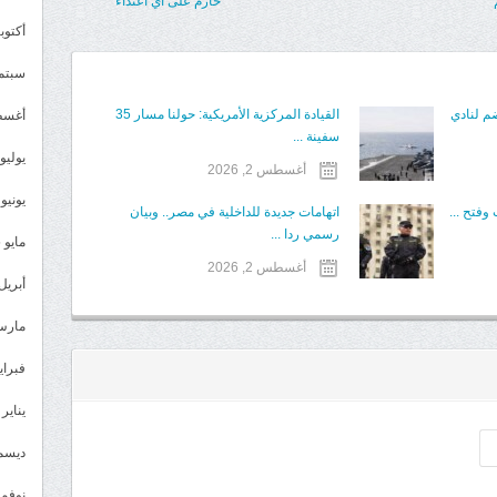
حازم على أي اعتداء
أكتوبر 5
سبتمبر 
م لنادي
القيادة المركزية الأمريكية: حولنا مسار 35
أغسطس
سفينة ...
يوليو 025
أغسطس 2, 2026
يونيو 2025
وفتح ...
اتهامات جديدة للداخلية في مصر.. وبيان
رسمي ردا ...
مايو 2025
أغسطس 2, 2026
أبريل 025
مارس 25
فبراير 5
يناير 2025
ديسمبر 
نوفمبر 4