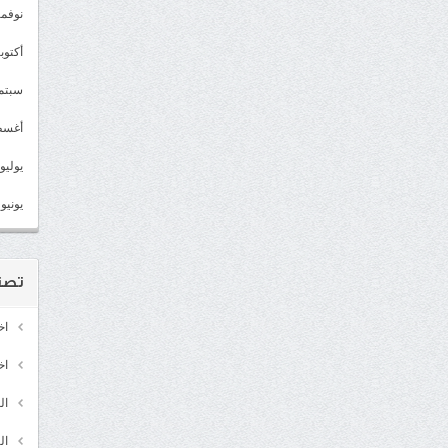
نوفمبر 2
أكتوبر 2
سبتمبر 
أغسطس
يوليو 022
يونيو 2022
تصن
اخ
اخ
ال
ال