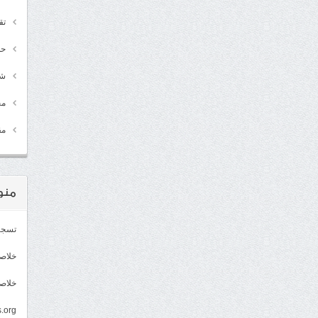
تق
حد
شـ
مج
مق
منو
تسجي
خلاصات Feed 
خلاصة
.org