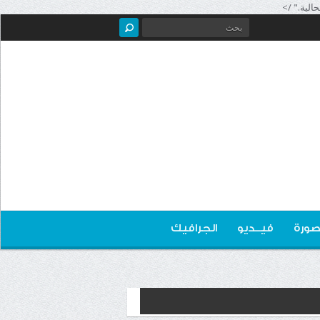
الية." />
صورة
فيــديو
الجرافيك