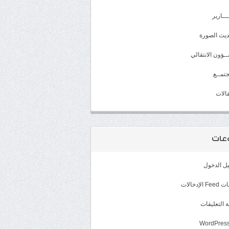
ـــارير
يث الصورة
ـؤون الانتقالي
تمــع
الات
عات
ل الدخول
الإدخالات
 التعليقات
WordPress