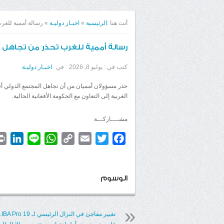
أنت هنا :
الرئيسية
»
اخبـار دوليـة
»
رسالة أممية للغرب
رسالة أممية للغرب تحذر من تجاهل 
كتب في :
يوليو 8, 2026
في
اخبـار دوليـة
حذر مسؤولان أمميان من أن تجاهل المجتمع الدولي أفغا
الغربية إلى التعاون مع الحكومة الأفغانية الحالية.
مشــــاركـــة
dIn
WhatsApp
Line
Copy
Email
Twitter
Facebook
Link
الوسوم
تغيير مفاجئ في النزال ا