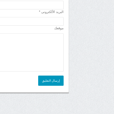
البريد الألكترونى *
موقعك
إرسال التعليق