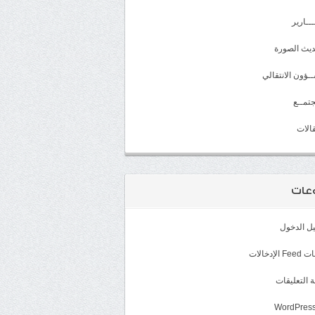
ـــارير
يث الصورة
ـؤون الانتقالي
تمــع
الات
عات
ل الدخول
الإدخالات
 التعليقات
WordPress