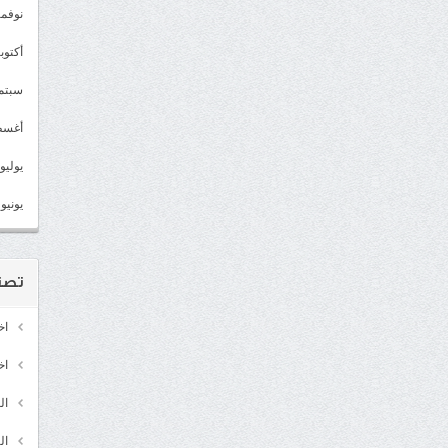
نوفمبر 2
أكتوبر 2
سبتمبر 
أغسطس
يوليو 022
يونيو 2022
تصن
اخ
اخ
ال
ال