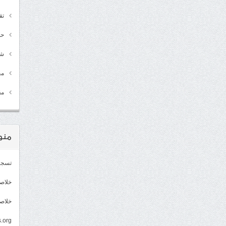
تق
حد
شـ
مج
مق
منو
تسجي
خلاصات Feed 
خلاصة
.org