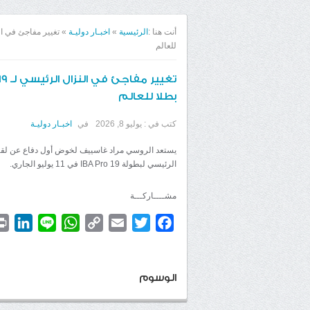
أنت هنا :
الرئيسية
»
اخبـار دوليـة
»
للعالم
بطلا للعالم
كتب في :
يوليو 8, 2026
في
اخبـار دوليـة
يستعد الروسي مراد غاسييف لخوض أول دفاع عن لقبه ال
الرئيسي لبطولة IBA Pro 19 في 11 يوليو الجاري.
مشــــاركـــة
dIn
WhatsApp
Line
Copy
Email
Twitter
Facebook
Link
الوسوم