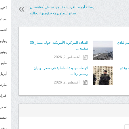
رسالة أممية للغرب تحذر من تجاهل أفغانستان
أكتوبر 5
وتدعو للتعاون مع حكومتها الحالية
سبتمبر 
أغسطس
يوليو 025
م لنادي
القيادة المركزية الأمريكية: حولنا مسار 35
سفينة ...
يونيو 2025
أغسطس 2, 2026
مايو 2025
وفتح ...
اتهامات جديدة للداخلية في مصر.. وبيان
رسمي ردا ...
أبريل 025
أغسطس 2, 2026
مارس 25
فبراير 5
يناير 2025
ديسمبر 
نوفمبر 4