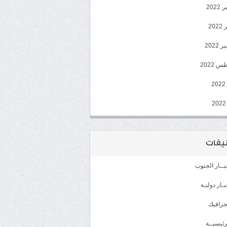
202
202
2022
 2022
2
يفات
بــار الجنوب
بـار دوليـة
جرافيك
رئيسيــة