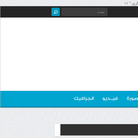
صورة
فيــديو
الجرافيك