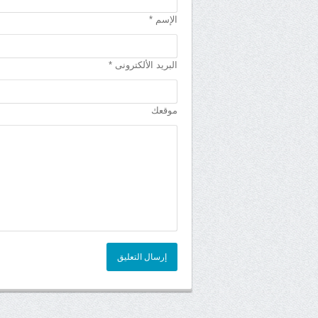
الإسم *
البريد الألكترونى *
موقعك
إرسال التعليق