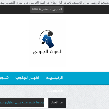
يستعد الروسي مراد غاسييف لخوض أول دفاع عن لقبه العالمي في الوزن الثقيل، عندما يلتقي الألماني بيتر ك
الخميس, أغسطس 6, 2026
الرئيسيــة
اخبــار الجنوب
شــؤو
الجرافيك
أخر الأخبار
محافظ شبوة يفتتح مبنى الطوارئ بمس