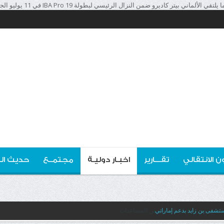
اديرو ضمن النزال الرئيسي لبطولة IBA Pro 19 في 11 يوليو الجاري." />
ن الانتقالي
تقـــارير
اخبـار دوليـة
مجتمــع
حديث ال
تشفى بن زايد بدعم إماراتي