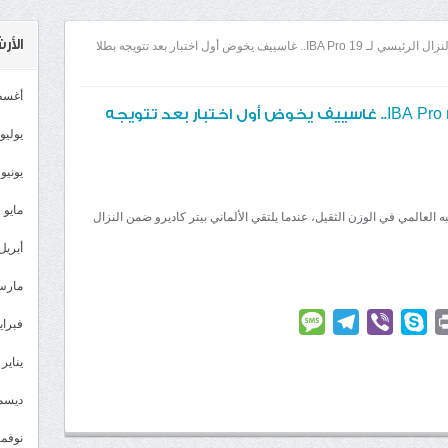
الأ
تغيير مفاجئ في النزال الرئيسي لـ IBA Pro 19.. غاسييف يخوض أول اختبار بعد تتويجه بطلا
أغسطس
تغيير مفاجئ في النزال الرئيسي لـ IBA Pro 19.. غاسييف يخوض أول اختبار بعد تتويجه
يوليو 026
يونيو 2026
مايو 2026
عالمي في الوزن الثقيل، عندما يلتقي الألماني بيتر كاديرو ضمن النزال
أبريل 026
مارس 26
Message
Telegram
Viber
Skype
Print
Linke
فبراير 6
يناير 2026
ديسمبر 
نوفمبر 5