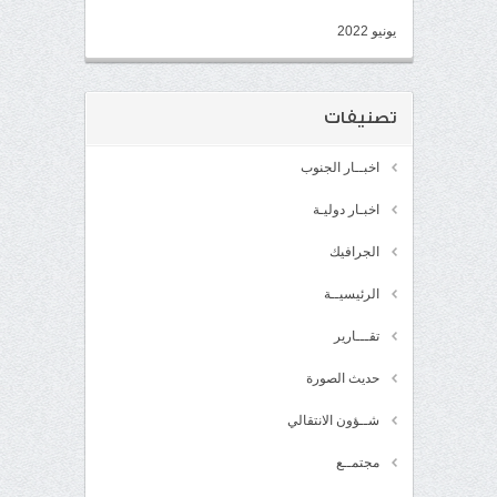
يونيو 2022
تصنيفات
اخبــار الجنوب
اخبـار دوليـة
الجرافيك
الرئيسيــة
تقـــارير
حديث الصورة
شــؤون الانتقالي
مجتمــع