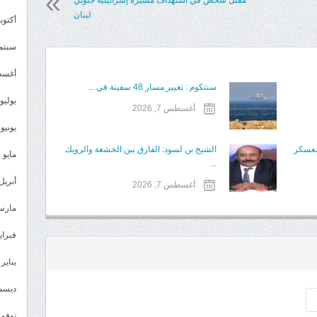
مقتل شخص في استهداف مسيرة إسرائيلية جنوبي
لبنان
أكتوبر 5
سبتمبر 
أغسطس
سنتكوم : تغيير مسار 48 سفينة في ...
يوليو 025
أغسطس 7, 2026
يونيو 2025
 معسكر
الشيخ بن لسود: الفارق بين الخشعة والرويك
مايو 2025
...
أبريل 025
أغسطس 7, 2026
مارس 25
فبراير 5
يناير 2025
ديسمبر 
نوفمبر 4