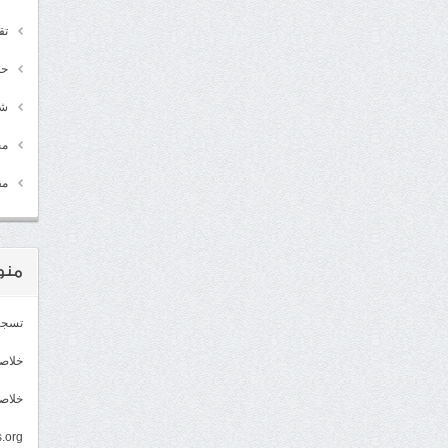
تق
حد
شـ
مج
مق
منو
تسجي
خلاصات Feed 
خلاصة
.org