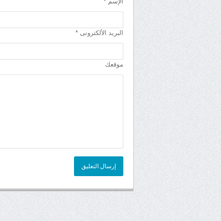
الإسم *
البريد الألكترونى *
موقعك
إرسال التعليق