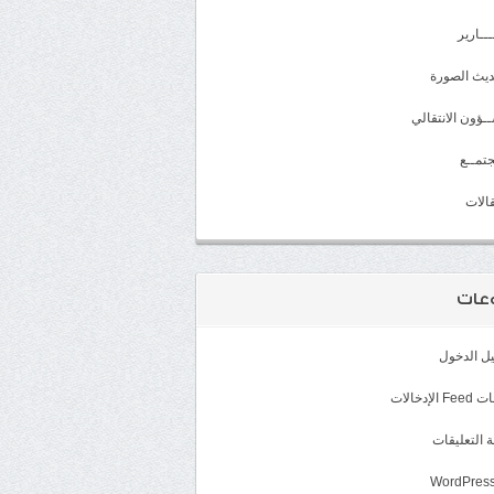
ـــارير
يث الصورة
ـؤون الانتقالي
تمــع
الات
عات
ل الدخول
الإدخالات
 التعليقات
WordPress