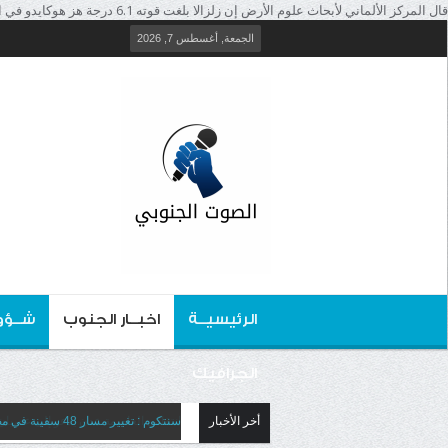
قال المركز الألماني لأبحاث علوم الأرض إن زلزالا بلغت قوته 6.1 درجة هز هوكايدو في اليابان اليوم السبت. وأضاف أن الزلزال كان على عمق 10 كيلومترات." />
الجمعة, أغسطس 7, 2026
الرئيسيــة
اخبــار الجنوب
شــؤو
الجرافيك
أخر الأخبار
سنتكوم : تغيير مسار 48 سفينة في مضيق هرمز