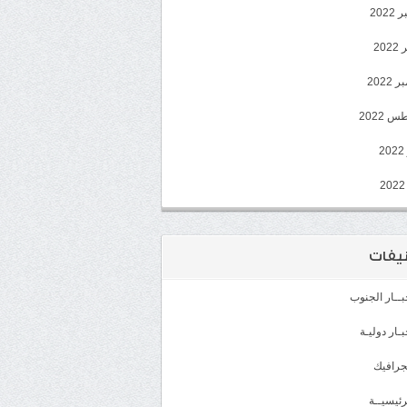
202
202
2022
 2022
2
يفات
بــار الجنوب
بـار دوليـة
جرافيك
رئيسيــة