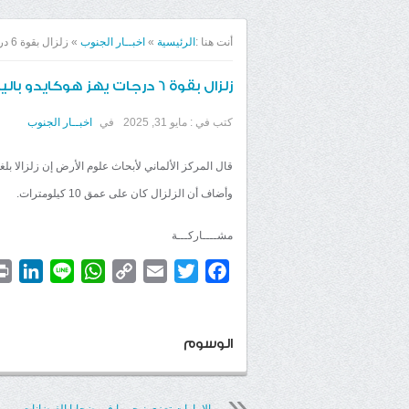
أنت هنا :
الرئيسية
»
اخبــار الجنوب
»
زلزال بقوة 6 درجات يهز هوكايدو باليابان
زلزال بقوة 6 درجات يهز هوكايدو باليابان
كتب في :
مايو 31, 2025
في
اخبــار الجنوب
قال المركز الألماني لأبحاث علوم الأرض إن زلزالا بلغت قوته 6.1 درجة هز هوكايدو في اليابان
وأضاف أن الزلزال كان على عمق 10 كيلومترات.
مشــــاركـــة
dIn
WhatsApp
Line
Copy
Email
Twitter
Facebook
Link
الوسوم