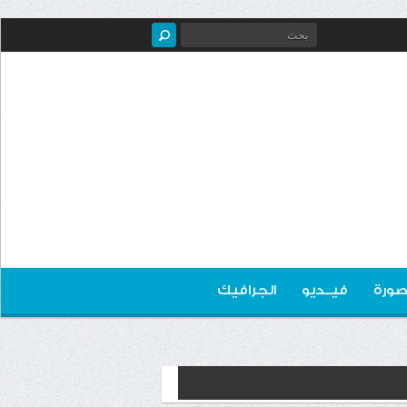
صورة
فيــديو
الجرافيك