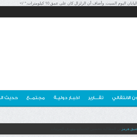
ن الانتقالي
تقـــارير
اخبـار دوليـة
مجتمــع
حديث ال