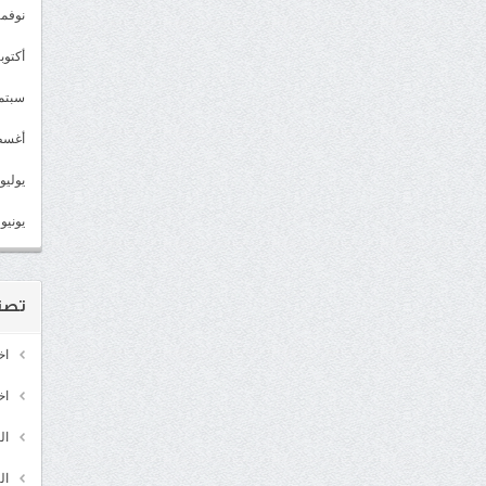
نوفمبر 2
أكتوبر 2
سبتمبر 
أغسطس
يوليو 022
يونيو 2022
تصن
اخ
اخ
ال
ال