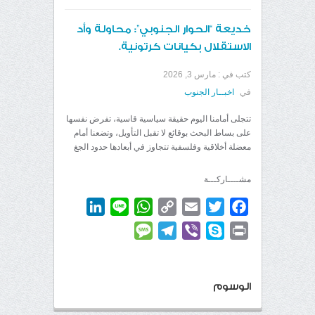
خديعة “الحوار الجنوبي”: محاولة وأد
الاستقلال بكيانات كرتونية.
كتب في :
مارس 3, 2026
في
اخبــار الجنوب
تتجلى أمامنا اليوم حقيقة سياسية قاسية، تفرض نفسها
على بساط البحث بوقائع لا تقبل التأويل، وتضعنا أمام
معضلة أخلاقية وفلسفية تتجاوز في أبعادها حدود الجغ
مشــــاركـــة
LinkedIn
WhatsApp
Line
Copy
Email
Twitter
Facebook
Link
Message
Telegram
Viber
Skype
Print
الوسوم