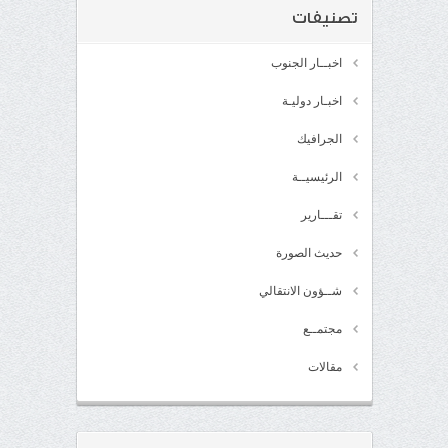
تصنيفات
اخبــار الجنوب
اخبـار دوليـة
الجرافيك
الرئيسيــة
تقـــارير
حديث الصورة
شــؤون الانتقالي
مجتمــع
مقالات